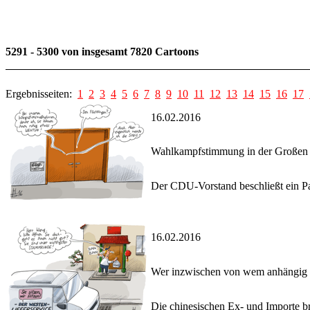
5291 - 5300 von insgesamt 7820 Cartoons
Ergebnisseiten:
1
2
3
4
5
6
7
8
9
10
11
12
13
14
15
16
17
16.02.2016
Wahlkampfstimmung in der Großen 
Der CDU-Vorstand beschließt ein Pap
16.02.2016
Wer inzwischen von wem anhängig 
Die chinesischen Ex- und Importe bre