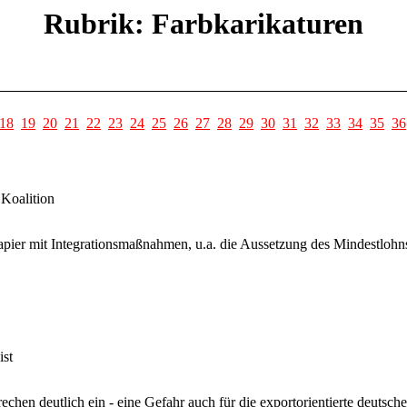
Rubrik: Farbkarikaturen
18
19
20
21
22
23
24
25
26
27
28
29
30
31
32
33
34
35
36
Koalition
ier mit Integrationsmaßnahmen, u.a. die Aussetzung des Mindestlohns 
ist
chen deutlich ein - eine Gefahr auch für die exportorientierte deutsche