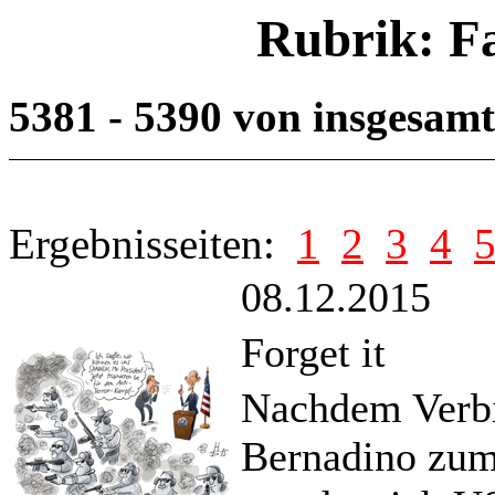
Rubrik: F
5381 - 5390 von insgesam
Ergebnisseiten:
1
2
3
4
08.12.2015
Forget it
Nachdem Verbi
Bernadino zum