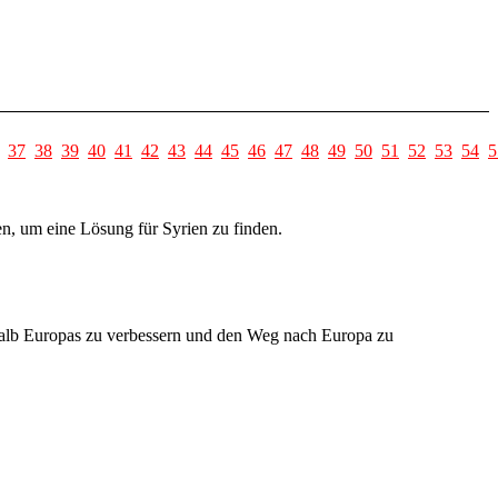
37
38
39
40
41
42
43
44
45
46
47
48
49
50
51
52
53
54
5
, um eine Lösung für Syrien zu finden.
halb Europas zu verbessern und den Weg nach Europa zu