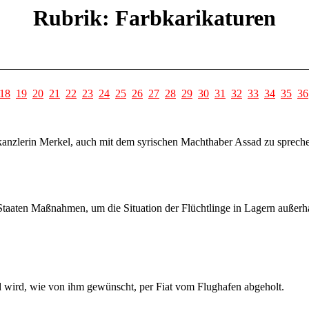
Rubrik: Farbkarikaturen
18
19
20
21
22
23
24
25
26
27
28
29
30
31
32
33
34
35
36
nzlerin Merkel, auch mit dem syrischen Machthaber Assad zu sprechen
Staaten Maßnahmen, um die Situation der Flüchtlinge in Lagern außer
nd wird, wie von ihm gewünscht, per Fiat vom Flughafen abgeholt.