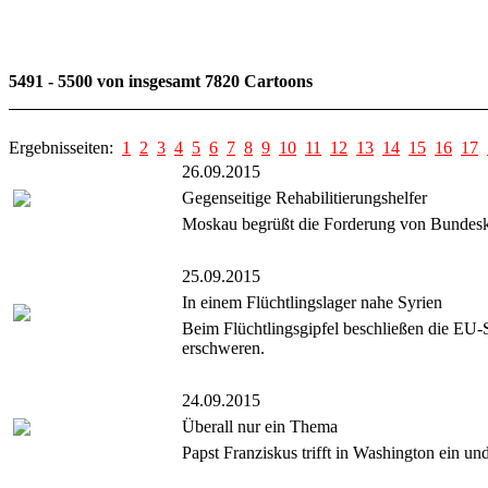
5491 - 5500 von insgesamt 7820 Cartoons
Ergebnisseiten:
1
2
3
4
5
6
7
8
9
10
11
12
13
14
15
16
17
26.09.2015
Gegenseitige Rehabilitierungshelfer
Moskau begrüßt die Forderung von Bundeska
25.09.2015
In einem Flüchtlingslager nahe Syrien
Beim Flüchtlingsgipfel beschließen die EU-
erschweren.
24.09.2015
Überall nur ein Thema
Papst Franziskus trifft in Washington ein u