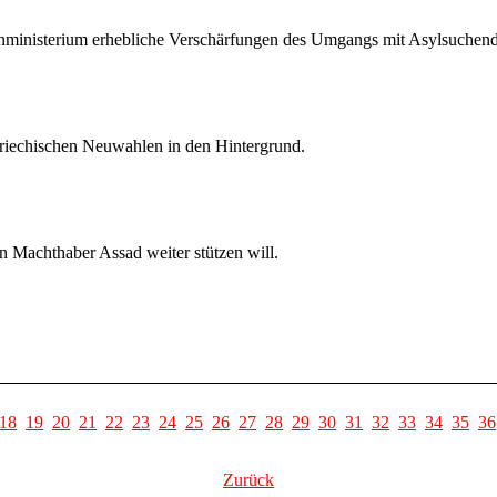
nministerium erhebliche Verschärfungen des Umgangs mit Asylsuchen
 griechischen Neuwahlen in den Hintergrund.
n Machthaber Assad weiter stützen will.
18
19
20
21
22
23
24
25
26
27
28
29
30
31
32
33
34
35
36
Zurück