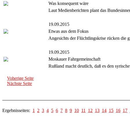
Was konsequent wäre
Laut Medienberichten plant das Bundesinne
19.09.2015
Etwas aus dem Fokus
Angesichts der Flüchtlingskrise rücken die
19.09.2015
Moskauer Fahrgemeinschaft
Rußland macht deutlich, daß es den syrische
Voherige Seite
Nächste Seite
Ergebnisseiten:
1
2
3
4
5
6
7
8
9
10
11
12
13
14
15
16
17