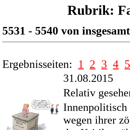
Rubrik: F
5531 - 5540 von insgesam
Ergebnisseiten:
1
2
3
4
31.08.2015
Relativ gesehe
Innenpolitisch
wegen ihrer zö