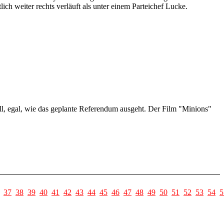
tlich weiter rechts verläuft als unter einem Parteichef Lucke.
soll, egal, wie das geplante Referendum ausgeht. Der Film "Minions"
37
38
39
40
41
42
43
44
45
46
47
48
49
50
51
52
53
54
5