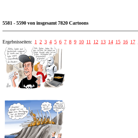
5581 - 5590 von insgesamt 7820 Cartoons
Ergebnisseiten:
1
2
3
4
5
6
7
8
9
10
11
12
13
14
15
16
17