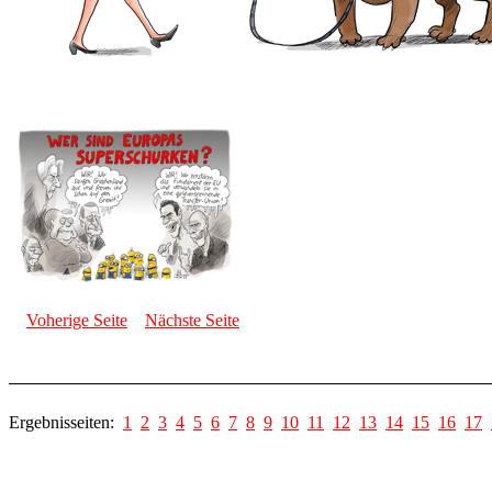
Voherige Seite
Nächste Seite
Ergebnisseiten:
1
2
3
4
5
6
7
8
9
10
11
12
13
14
15
16
17