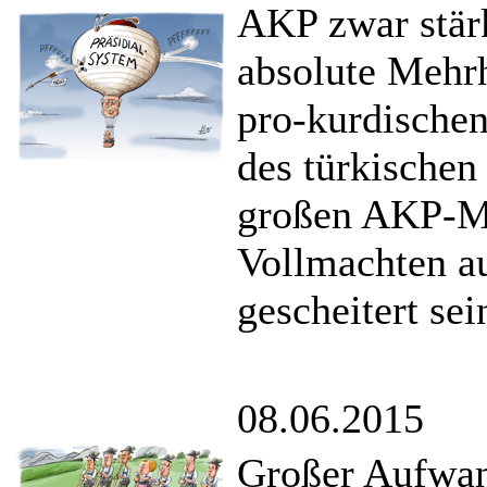
AKP zwar stärks
absolute Mehrh
pro-kurdische
des türkischen
großen AKP-Me
Vollmachten au
gescheitert sei
08.06.2015
Großer Aufwan