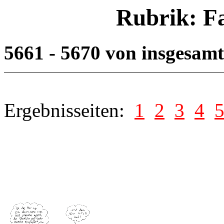
Rubrik: F
5661 - 5670 von insgesam
Ergebnisseiten:
1
2
3
4