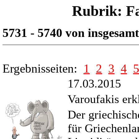
Rubrik: F
5731 - 5740 von insgesam
Ergebnisseiten:
1
2
3
4
17.03.2015
Varoufakis erkl
Der griechisch
für Griechenla