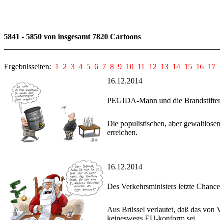
5841 - 5850 von insgesamt 7820 Cartoons
Ergebnisseiten:
1
2
3
4
5
6
7
8
9
10
11
12
13
14
15
16
17
16.12.2014
PEGIDA-Mann und die Brandstifte
Die populistischen, aber gewaltlose
erreichen.
16.12.2014
Des Verkehrsministers letzte Chance
Aus Brüssel verlautet, daß das von
keineswegs EU-konform sei.