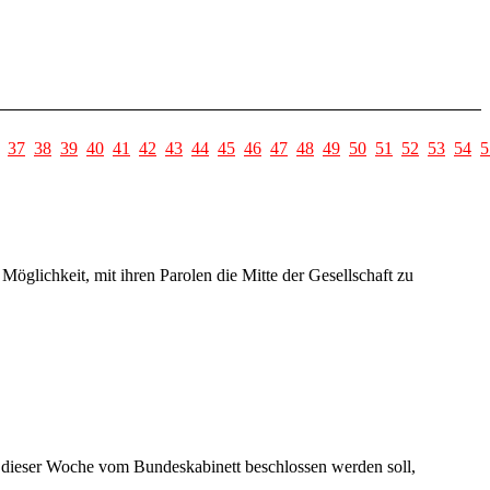
37
38
39
40
41
42
43
44
45
46
47
48
49
50
51
52
53
54
5
öglichkeit, mit ihren Parolen die Mitte der Gesellschaft zu
n dieser Woche vom Bundeskabinett beschlossen werden soll,