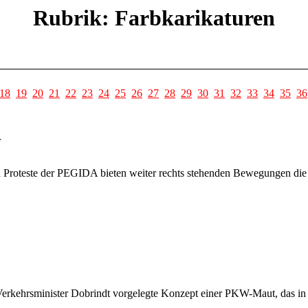
Rubrik: Farbkarikaturen
18
19
20
21
22
23
24
25
26
27
28
29
30
31
32
33
34
35
36
r
n Proteste der PEGIDA bieten weiter rechts stehenden Bewegungen die M
 Verkehrsminister Dobrindt vorgelegte Konzept einer PKW-Maut, das i