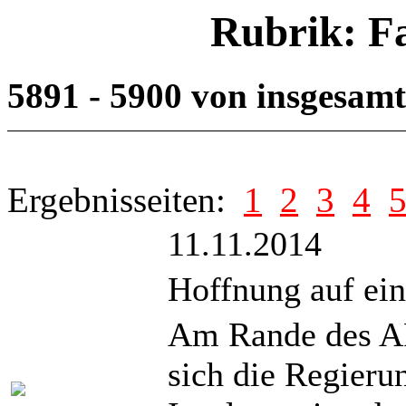
Rubrik: F
5891 - 5900 von insgesam
Ergebnisseiten:
1
2
3
4
11.11.2014
Hoffnung auf ei
Am Rande des AP
sich die Regieru