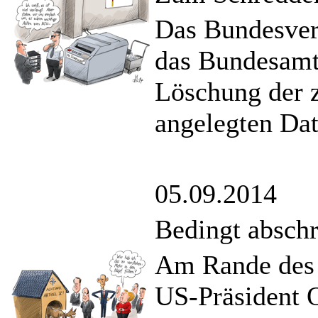
Das Bundesverw
das Bundesamt 
Löschung der z
angelegten Dat
05.09.2014
Bedingt absch
Am Rande des 
US-Präsident O