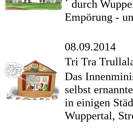
´ durch Wupper
Empörung - un
08.09.2014
Tri Tra Trullal
Das Innenmini
selbst ernannt
in einigen Stä
Wuppertal, Stre