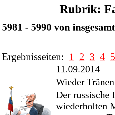
Rubrik: F
5981 - 5990 von insgesam
Ergebnisseiten:
1
2
3
4
11.09.2014
Wieder Tränen 
Der russische 
wiederholten M