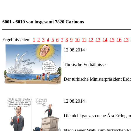
6001 - 6010 von insgesamt 7820 Cartoons
Ergebnisseiten:
1
2
3
4
5
6
7
8
9
10
11
12
13
14
15
16
17
12.08.2014
Türkische Verhältnisse
Der türkische Ministerpräsident Erd
12.08.2014
Die nicht ganz so neue Ära Erdogan
Nach seiner Wahl zum türkischen Pr