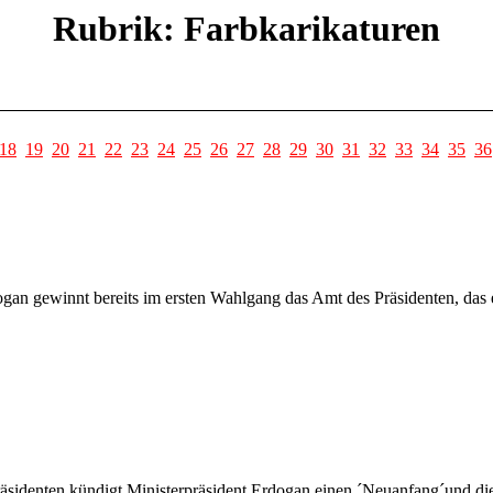
Rubrik: Farbkarikaturen
18
19
20
21
22
23
24
25
26
27
28
29
30
31
32
33
34
35
36
ogan gewinnt bereits im ersten Wahlgang das Amt des Präsidenten, das 
äsidenten kündigt Ministerpräsident Erdogan einen ´Neuanfang´und di