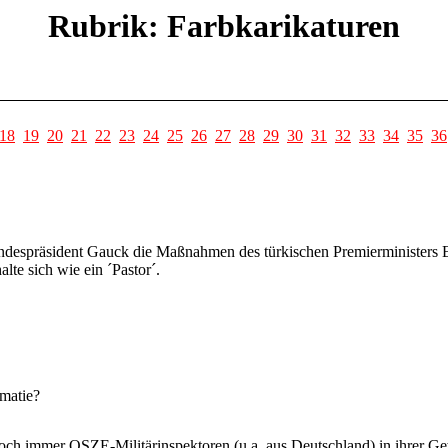
Rubrik: Farbkarikaturen
18
19
20
21
22
23
24
25
26
27
28
29
30
31
32
33
34
35
36
Bundespräsident Gauck die Maßnahmen des türkischen Premierministers 
lte sich wie ein ´Pastor´.
omatie?
och immer OSZE-Militärinspektoren (u.a. aus Deutschland) in ihrer Gewa