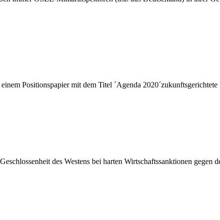
inem Positionspapier mit dem Titel ´Agenda 2020´zukunftsgerichtete R
eschlossenheit des Westens bei harten Wirtschaftssanktionen gegen de