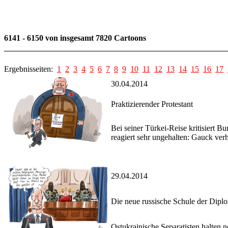
6141 - 6150 von insgesamt 7820 Cartoons
Ergebnisseiten:
1
2
3
4
5
6
7
8
9
10
11
12
13
14
15
16
17
30.04.2014
Praktizierender Protestant
Bei seiner Türkei-Reise kritisiert 
reagiert sehr ungehalten: Gauck verha
29.04.2014
Die neue russische Schule der Dipl
Ostukrainische Separatisten halten n