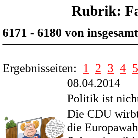
Rubrik: F
6171 - 6180 von insgesam
Ergebnisseiten:
1
2
3
4
08.04.2014
Politik ist nic
Die CDU wirbt
die Europawah