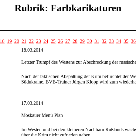
Rubrik: Farbkarikaturen
18
19
20
21
22
23
24
25
26
27
28
29
30
31
32
33
34
35
36
18.03.2014
Letzter Trumpf des Westens zur Abschreckung der russisch
Nach der faktischen Abspaltung der Krim befürchtet der We
Südukraine. BVB-Trainer Jürgen Klopp wird zum wiederholt
17.03.2014
Moskauer Menü-Plan
Im Westen und bei den kleineren Nachbarn Rußlands wächst 
über die Krim nicht zufrieden geben.