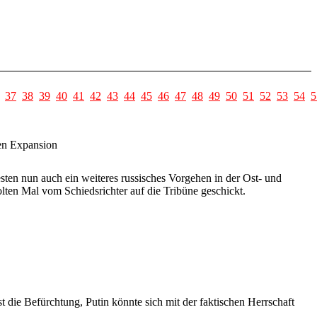
37
38
39
40
41
42
43
44
45
46
47
48
49
50
51
52
53
54
5
en Expansion
sten nun auch ein weiteres russisches Vorgehen in der Ost- und
en Mal vom Schiedsrichter auf die Tribüne geschickt.
die Befürchtung, Putin könnte sich mit der faktischen Herrschaft