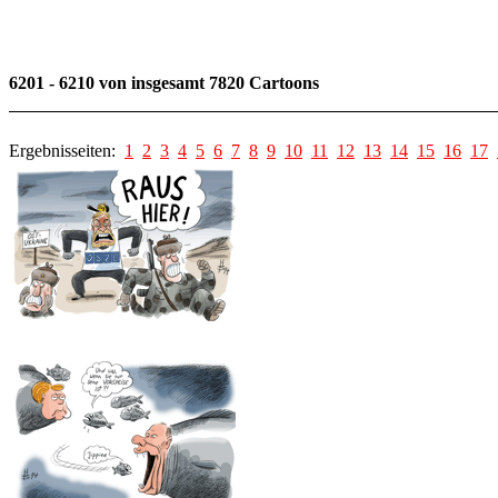
6201 - 6210 von insgesamt 7820 Cartoons
Ergebnisseiten:
1
2
3
4
5
6
7
8
9
10
11
12
13
14
15
16
17