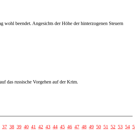
 wohl beendet. Angesichts der Höhe der hinterzogenen Steuern
 auf das russische Vorgehen auf der Krim.
37
38
39
40
41
42
43
44
45
46
47
48
49
50
51
52
53
54
5