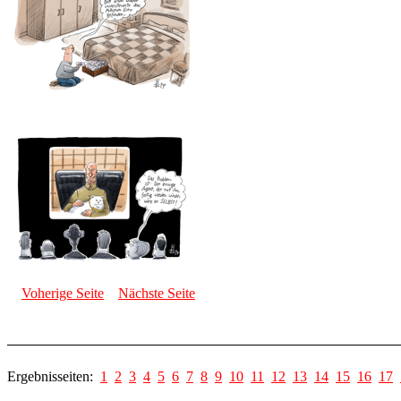
Voherige Seite
Nächste Seite
Ergebnisseiten:
1
2
3
4
5
6
7
8
9
10
11
12
13
14
15
16
17