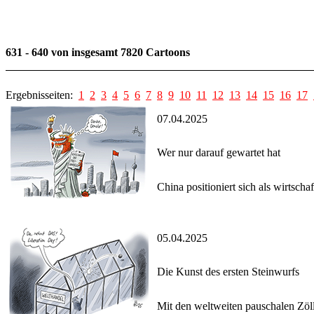
631 - 640 von insgesamt 7820 Cartoons
Ergebnisseiten:
1
2
3
4
5
6
7
8
9
10
11
12
13
14
15
16
17
07.04.2025
Wer nur darauf gewartet hat
China positioniert sich als wirtsc
05.04.2025
Die Kunst des ersten Steinwurfs
Mit den weltweiten pauschalen Zöl