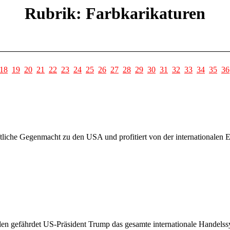
Rubrik: Farbkarikaturen
18
19
20
21
22
23
24
25
26
27
28
29
30
31
32
33
34
35
36
haftliche Gegenmacht zu den USA und profitiert von der internationalen
len gefährdet US-Präsident Trump das gesamte internationale Handelss