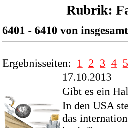
Rubrik: F
6401 - 6410 von insgesam
Ergebnisseiten:
1
2
3
4
17.10.2013
Gibt es ein Ha
In den USA ste
das internatio