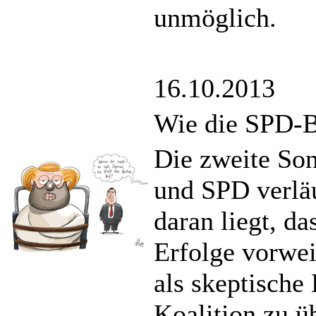
unmöglich.
16.10.2013
Wie die SPD-B
Die zweite So
und SPD verlä
daran liegt, da
Erfolge vorwe
als skeptische
Koalition zu ü