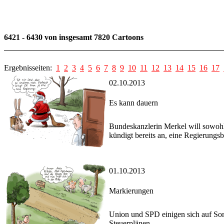
6421 - 6430 von insgesamt 7820 Cartoons
Ergebnisseiten:
1
2
3
4
5
6
7
8
9
10
11
12
13
14
15
16
17
02.10.2013
Es kann dauern
Bundeskanzlerin Merkel will sowohl
kündigt bereits an, eine Regierungsb
01.10.2013
Markierungen
Union und SPD einigen sich auf Sond
Steuerplänen.