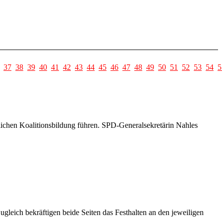
37
38
39
40
41
42
43
44
45
46
47
48
49
50
51
52
53
54
5
ichen Koalitionsbildung führen. SPD-Generalsekretärin Nahles
leich bekräftigen beide Seiten das Festhalten an den jeweiligen