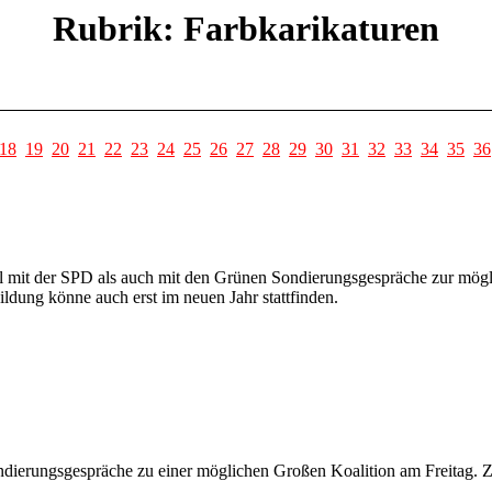
Rubrik: Farbkarikaturen
18
19
20
21
22
23
24
25
26
27
28
29
30
31
32
33
34
35
36
 mit der SPD als auch mit den Grünen Sondierungsgespräche zur mögl
ildung könne auch erst im neuen Jahr stattfinden.
ierungsgespräche zu einer möglichen Großen Koalition am Freitag. Zug