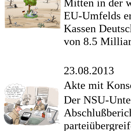
Mitten in der 
EU-Umfelds erw
Kassen Deutsc
von 8.5 Millia
23.08.2013
Akte mit Kons
Der NSU-Unter
Abschlußberich
parteiübergrei