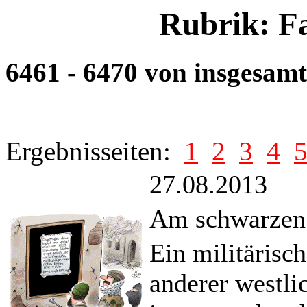
Rubrik: F
6461 - 6470 von insgesam
Ergebnisseiten:
1
2
3
4
27.08.2013
Am schwarzen 
Ein militärisc
anderer westli