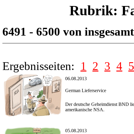
Rubrik: F
6491 - 6500 von insgesam
Ergebnisseiten:
1
2
3
4
06.08.2013
German Lieferservice
Der deutsche Geheimdienst BND lief
amerikanische NSA.
05.08.2013