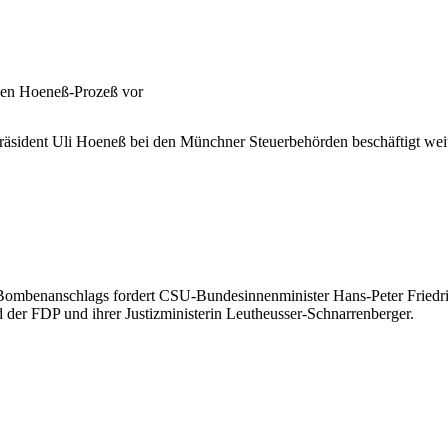
inen Hoeneß-Prozeß vor
äsident Uli Hoeneß bei den Münchner Steuerbehörden beschäftigt weite
Bombenanschlags fordert CSU-Bundesinnenminister Hans-Peter Friedr
der FDP und ihrer Justizministerin Leutheusser-Schnarrenberger.