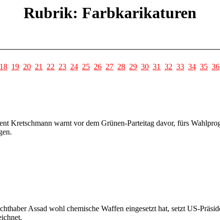
Rubrik: Farbkarikaturen
18
19
20
21
22
23
24
25
26
27
28
29
30
31
32
33
34
35
36
nt Kretschmann warnt vor dem Grünen-Parteitag davor, fürs Wahlprogr
gen.
chthaber Assad wohl chemische Waffen eingesetzt hat, setzt US-Präsid
eichnet.