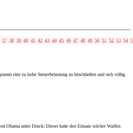
37
38
39
40
41
42
43
44
45
46
47
48
49
50
51
52
53
54
5
amm eine zu hohe Steuerbelastung zu beschließen und sich völlig
ent Obama unter Druck: Dieser hatte den Einsatz solcher Waffen