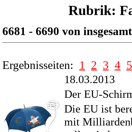
Rubrik: F
6681 - 6690 von insgesam
Ergebnisseiten:
1
2
3
4
18.03.2013
Der EU-Schirm
Die EU ist ber
mit Milliardenb