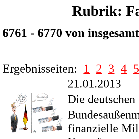
Rubrik: F
6761 - 6770 von insgesam
Ergebnisseiten:
1
2
3
4
21.01.2013
Die deutschen 
Bundesaußenmi
finanzielle Mil