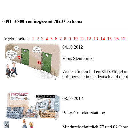
6891 - 6900 von insgesamt 7820 Cartoons
Ergebnisseiten:
1
2
3
4
5
6
7
8
9
10
11
12
13
14
15
16
17
04.10.2012
Virus Steinbrück
Weder für den linken SPD-Flügel no
Grippewelle in Ostdeutschland nicht i
03.10.2012
Baby-Grundausstattung
Mit durchschnittlich 77 und 82 Jahr