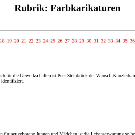
Rubrik: Farbkarikaturen
18
19
20
21
22
23
24
25
26
27
28
29
30
31
32
33
34
35
36
ch für die Gewerkschaften ist Peer Steinbrück der Wunsch-Kanzlerkand
dentifiziert.
en für neugeborene Jungen und Mädchen ist die Lebenserwartung so hoc