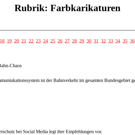
Rubrik: Farbkarikaturen
18
19
20
21
22
23
24
25
26
27
28
29
30
31
32
33
34
35
36
 Bahn-Chaos
niukationssystem ist der Bahnverkehr im gesamten Bundesgebiet ges
schutz bei Social Media legt ihre Empfehlungen vor.