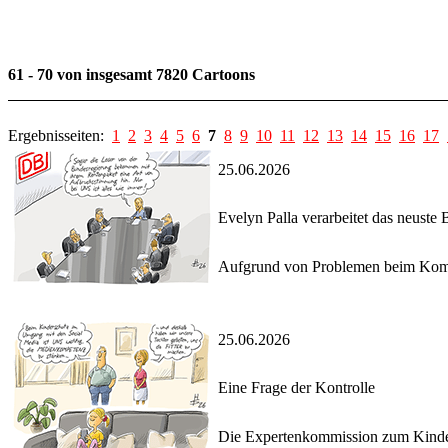
61 - 70 von insgesamt 7820 Cartoons
Ergebnisseiten:
1
2
3
4
5
6
7
8
9
10
11
12
13
14
15
16
17
25.06.2026
Evelyn Palla verarbeitet das neuste
Aufgrund von Problemen beim Kommu
25.06.2026
Eine Frage der Kontrolle
Die Expertenkommission zum Kinder