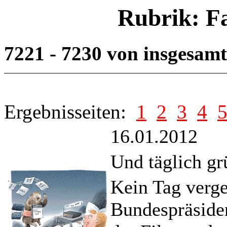
Rubrik: F
7221 - 7230 von insgesam
Ergebnisseiten:
1
2
3
4
16.01.2012
Und täglich g
Kein Tag verg
Bundespräside