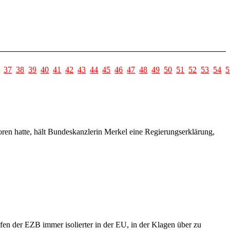
37
38
39
40
41
42
43
44
45
46
47
48
49
50
51
52
53
54
5
ren hatte, hält Bundeskanzlerin Merkel eine Regierungserklärung,
fen der EZB immer isolierter in der EU, in der Klagen über zu