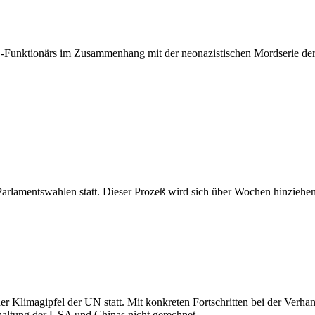
Funktionärs im Zusammenhang mit der neonazistischen Mordserie der 
 Parlamentswahlen statt. Dieser Prozeß wird sich über Wochen hinziehen
der Klimagipfel der UN statt. Mit konkreten Fortschritten bei der Ver
altung der USA und Chinas nicht gerechnet.