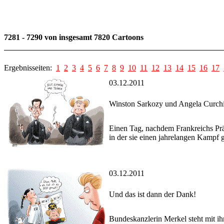
7281 - 7290 von insgesamt 7820 Cartoons
Ergebnisseiten:
1
2
3
4
5
6
7
8
9
10
11
12
13
14
15
16
17
03.12.2011
Winston Sarkozy und Angela Curchi
Einen Tag, nachdem Frankreichs Präs
in der sie einen jahrelangen Kampf 
03.12.2011
Und das ist dann der Dank!
Bundeskanzlerin Merkel steht mit ih