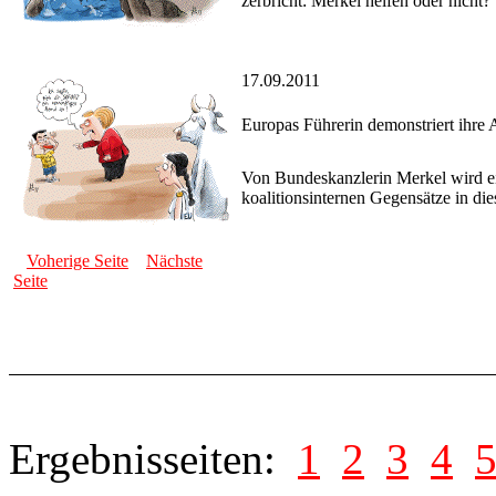
zerbricht: Merkel helfen oder nicht?
17.09.2011
Europas Führerin demonstriert ihre A
Von Bundeskanzlerin Merkel wird ein
koalitionsinternen Gegensätze in die
Voherige Seite
Nächste
Seite
Ergebnisseiten:
1
2
3
4