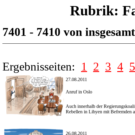
Rubrik: F
7401 - 7410 von insgesam
Ergebnisseiten:
1
2
3
4
27.08.2011
Anruf in Oslo
Auch innerhalb der Regierungskoali
Rebellen in Libyen mit Befremden
26.08.2011