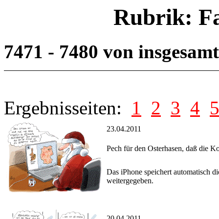
Rubrik: F
7471 - 7480 von insgesam
Ergebnisseiten:
1
2
3
4
23.04.2011
Pech für den Osterhasen, daß die Ko
Das iPhone speichert automatisch d
weitergegeben.
20.04.2011