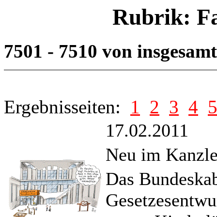
Rubrik: F
7501 - 7510 von insgesam
Ergebnisseiten:
1
2
3
4
17.02.2011
Neu im Kanzl
Das Bundeskabi
Gesetzesentwu