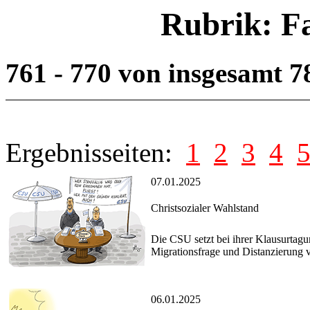
Rubrik: F
761 - 770 von insgesamt 
Ergebnisseiten:
1
2
3
4
07.01.2025
Christsozialer Wahlstand
Die CSU setzt bei ihrer Klausurtag
Migrationsfrage und Distanzierung 
06.01.2025