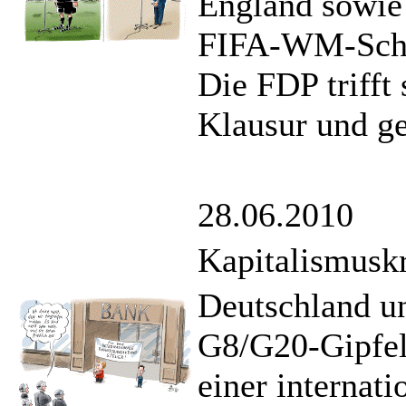
England sowie
FIFA-WM-Schied
Die FDP trifft
Klausur und ge
28.06.2010
Kapitalismuskr
Deutschland u
G8/G20-Gipfel
einer internat