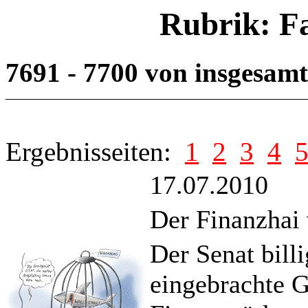
Rubrik: F
7691 - 7700 von insgesam
Ergebnisseiten:
1
2
3
4
17.07.2010
Der Finanzhai
Der Senat bill
eingebrachte G