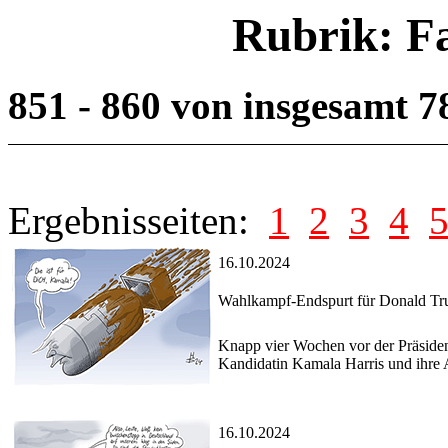
Rubrik: F
851 - 860 von insgesamt 
Ergebnisseiten:
1
2
3
4
16.10.2024
Wahlkampf-Endspurt für Donald T
Knapp vier Wochen vor der Präsiden
Kandidatin Kamala Harris und ihre 
16.10.2024