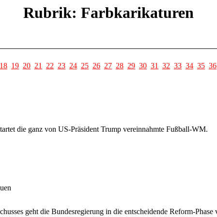
Rubrik: Farbkarikaturen
18
19
20
21
22
23
24
25
26
27
28
29
30
31
32
33
34
35
36
artet die ganz von US-Präsident Trump vereinnahmte Fußball-WM.
auen
schusses geht die Bundesregierung in die entscheidende Reform-Phase