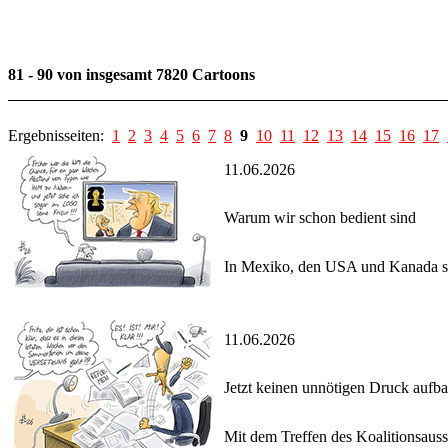
81 - 90 von insgesamt 7820 Cartoons
Ergebnisseiten:
1
2
3
4
5
6
7
8
9
10
11
12
13
14
15
16
17
11.06.2026
Warum wir schon bedient sind
In Mexiko, den USA und Kanada st
11.06.2026
Jetzt keinen unnötigen Druck aufb
Mit dem Treffen des Koalitionsaus