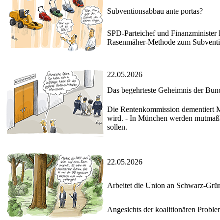
Subventionsabbau ante portas?
SPD-Parteichef und Finanzminister 
Rasenmäher-Methode zum Subventio
22.05.2026
Das begehrteste Geheimnis der Bun
Die Rentenkommission dementiert Me
wird. - In München werden mutmaßlic
sollen.
22.05.2026
Arbeitet die Union an Schwarz-Grü
Angesichts der koalitionären Probl