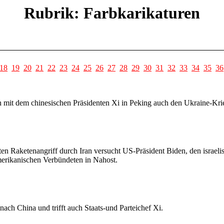
Rubrik: Farbkarikaturen
18
19
20
21
22
23
24
25
26
27
28
29
30
31
32
33
34
35
36
n mit dem chinesischen Präsidenten Xi in Peking auch den Ukraine-Kri
ten Raketenangriff durch Iran versucht US-Präsident Biden, den israe
merikanischen Verbündeten in Nahost.
nach China und trifft auch Staats-und Parteichef Xi.