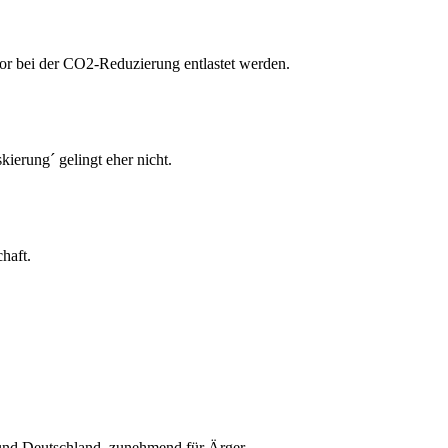
tor bei der CO2-Reduzierung entlastet werden.
erung´ gelingt eher nicht.
haft.
 und Deutschland, zunehmend für Ärger.