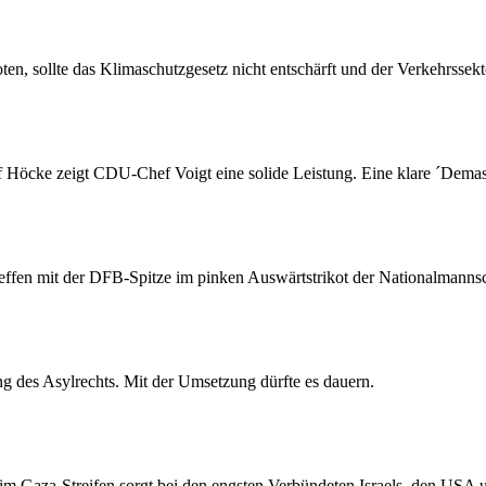
ten, sollte das Klimaschutzgesetz nicht entschärft und der Verkehrssek
öcke zeigt CDU-Chef Voigt eine solide Leistung. Eine klare ´Demaski
reffen mit der DFB-Spitze im pinken Auswärtstrikot der Nationalmannsc
g des Asylrechts. Mit der Umsetzung dürfte es dauern.
im Gaza-Streifen sorgt bei den engsten Verbündeten Israels, den USA