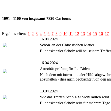
1091 - 1100 von insgesamt 7820 Cartoons
Ergebnisseiten:
1
2
3
4
5
6
7
8
9
10
11
12
13
14
15
16
17
16.04.2024
Scholz an der Chinesischen Mauer
Bundeskanzler Scholz will bei seinem Treffe
16.04.2024
Autoritätsprüfung für Joe Biden
Nach dem mit internationaler Hilfe abgewehr
abzuhalten - dies auch beobachtet von den a
13.04.2024
Wie das Treffen Scholz/Xi wohl laufen wird
Bundeskanzler Scholz reist für mehrere Tage 