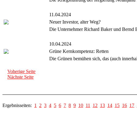
11.04.2024
Neuer Investor, alter Weg?
Die Unternehmer Richard Baker und Bernd B
10.04.2024
Grüne Kernkompetenz: Retten
Die Grünen bemühen sich, das (auch innerhalb
Voherige Seite
Nächste Seite
Ergebnisseiten:
1
2
3
4
5
6
7
8
9
10
11
12
13
14
15
16
17