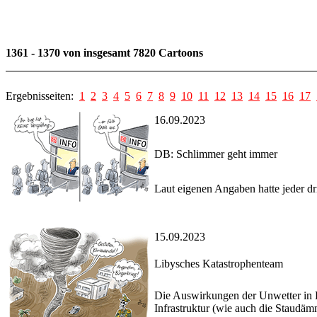
1361 - 1370 von insgesamt 7820 Cartoons
Ergebnisseiten:
1
2
3
4
5
6
7
8
9
10
11
12
13
14
15
16
17
16.09.2023
DB: Schlimmer geht immer
Laut eigenen Angaben hatte jeder d
15.09.2023
Libysches Katastrophenteam
Die Auswirkungen der Unwetter in Lib
Infrastruktur (wie auch die Staudämm