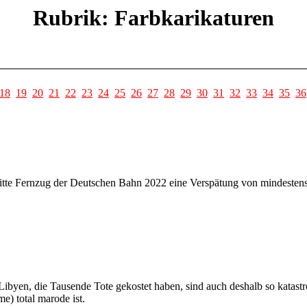
Rubrik: Farbkarikaturen
18
19
20
21
22
23
24
25
26
27
28
29
30
31
32
33
34
35
36
ritte Fernzug der Deutschen Bahn 2022 eine Verspätung von mindesten
yen, die Tausende Tote gekostet haben, sind auch deshalb so katastroph
e) total marode ist.