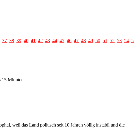
37
38
39
40
41
42
43
44
45
46
47
48
49
50
51
52
53
54
5
s 15 Minuten.
al, weil das Land politisch seit 10 Jahren völlig instabil und die