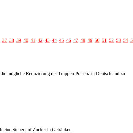
37
38
39
40
41
42
43
44
45
46
47
48
49
50
51
52
53
54
5
 die mögliche Reduzierung der Truppen-Präsenz in Deutschland zu
 eine Steuer auf Zucker in Getränken.