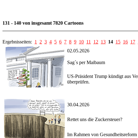
131 - 140 von insgesamt 7820 Cartoons
Ergebnisseiten:
1
2
3
4
5
6
7
8
9
10
11
12
13
14
15
16
17
02.05.2026
Sag´s per Maibaum
US-Präsident Trump kündigt aus Ver
überprüfen.
30.04.2026
Rettet uns die Zuckersteuer?
Im Rahmen von Gesundheitsreform un