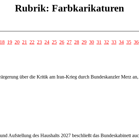
Rubrik: Farbkarikaturen
18
19
20
21
22
23
24
25
26
27
28
29
30
31
32
33
34
35
36
ärgerung über die Kritik am Iran-Krieg durch Bundeskanzler Merz an,
d Aufstellung des Haushalts 2027 beschließt das Bundeskabinett auch