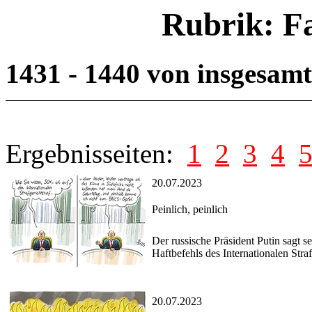
Rubrik: F
1431 - 1440 von insgesam
Ergebnisseiten:
1
2
3
4
20.07.2023
Peinlich, peinlich
Der russische Präsident Putin sagt 
Haftbefehls des Internationalen Str
20.07.2023