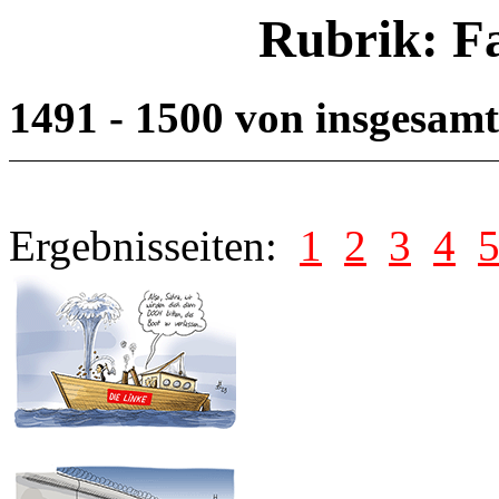
Rubrik: F
1491 - 1500 von insgesam
Ergebnisseiten:
1
2
3
4