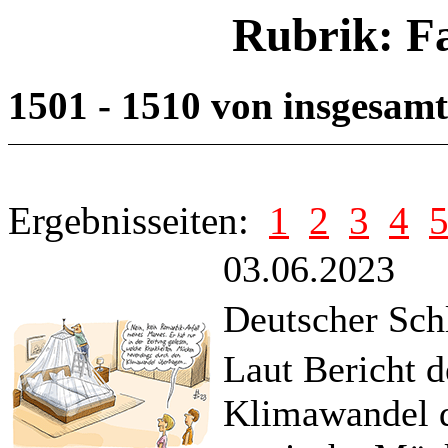
Rubrik: F
1501 - 1510 von insgesam
Ergebnisseiten:
1
2
3
4
03.06.2023
Deutscher Sch
Laut Bericht d
Klimawandel d