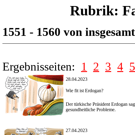
Rubrik: F
1551 - 1560 von insgesam
Ergebnisseiten:
1
2
3
4
28.04.2023
Wie fit ist Erdogan?
Der türkische Präsident Erdogan sag
gesundheitliche Probleme.
27.04.2023