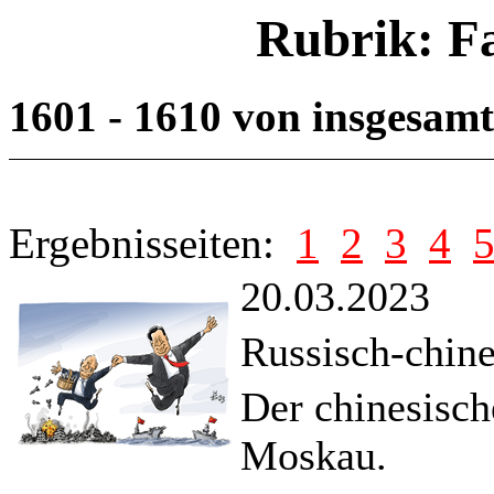
Rubrik: F
1601 - 1610 von insgesam
Ergebnisseiten:
1
2
3
4
20.03.2023
Russisch-chine
Der chinesisch
Moskau.