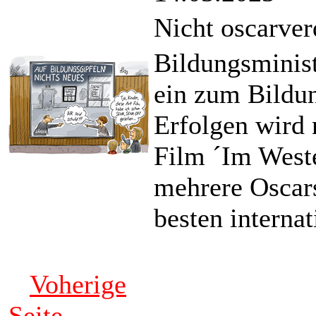
Nicht oscarver
Bildungsminist
ein zum Bildun
Erfolgen wird 
Film ´Im West
mehrere Oscars
besten interna
Voherige
Seite