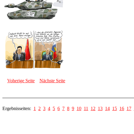
Voherige Seite
Nächste Seite
Ergebnisseiten:
1
2
3
4
5
6
7
8
9
10
11
12
13
14
15
16
17