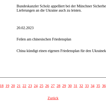
Bundeskanzler Scholz appelliert bei der Münchner Sicherhei
Lieferungen an die Ukraine auch zu leisten.
20.02.2023
Feilen am chinesischen Friedensplan
China kündigt einen eigenen Friedensplan für den Ukrainek
18
19
20
21
22
23
24
25
26
27
28
29
30
31
32
33
34
35
36
Zurück