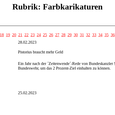
Rubrik: Farbkarikaturen
18
19
20
21
22
23
24
25
26
27
28
29
30
31
32
33
34
35
36
28.02.2023
Pistorius braucht mehr Geld
Ein Jahr nach der ´Zeitenwende´-Rede von Bundeskanzler Sc
Bundeswehr, um das 2 Prozent-Ziel einhalten zu können.
25.02.2023