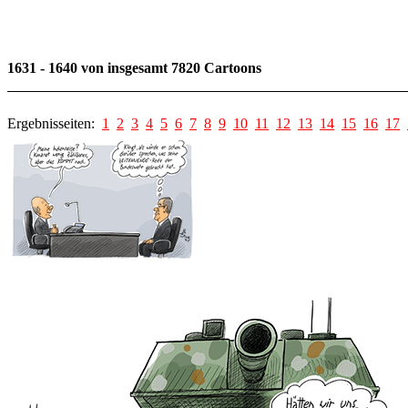
1631 - 1640 von insgesamt 7820 Cartoons
Ergebnisseiten:
1
2
3
4
5
6
7
8
9
10
11
12
13
14
15
16
17