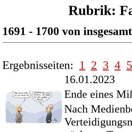
Rubrik: F
1691 - 1700 von insgesam
Ergebnisseiten:
1
2
3
4
16.01.2023
Ende eines Mi
Nach Medienbe
Verteidigungsm