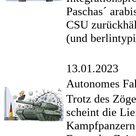
Paschas´ arabi
CSU zurückhält
(und berlintyp
13.01.2023
Autonomes Fa
Trotz des Zög
scheint die Li
Kampfpanzern 