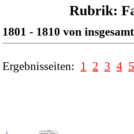
Rubrik: F
1801 - 1810 von insgesam
Ergebnisseiten:
1
2
3
4