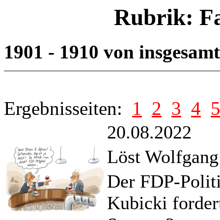
Rubrik: F
1901 - 1910 von insgesam
Ergebnisseiten:
1
2
3
4
20.08.2022
Löst Wolfgang
Der FDP-Polit
Kubicki forder