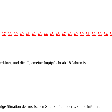
37
38
39
40
41
42
43
44
45
46
47
48
49
50
51
52
53
54
5
kürzt, und die allgemeine Impfpflicht ab 18 Jahren ist
e Situation der russischen Streitkräfte in der Ukraine informiert,