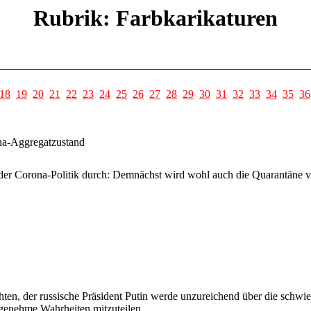
Rubrik: Farbkarikaturen
18
19
20
21
22
23
24
25
26
27
28
29
30
31
32
33
34
35
36
ona-Aggregatzustand
 der Corona-Politik durch: Demnächst wird wohl auch die Quarantäne ver
n, der russische Präsident Putin werde unzureichend über die schwierig
ngenehme Wahrheiten mitzuteilen.