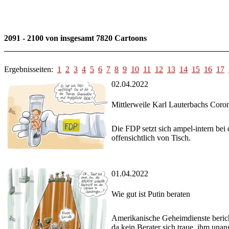
2091 - 2100 von insgesamt 7820 Cartoons
Ergebnisseiten:
1
2
3
4
5
6
7
8
9
10
11
12
13
14
15
16
17
02.04.2022
Mittlerweile Karl Lauterbachs Cor
Die FDP setzt sich ampel-intern bei
offensichtlich von Tisch.
01.04.2022
Wie gut ist Putin beraten
Amerikanische Geheimdienste berichte
da kein Berater sich traue, ihm una