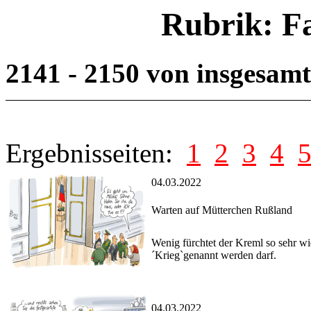
Rubrik: F
2141 - 2150 von insgesam
Ergebnisseiten:
1
2
3
4
04.03.2022
Warten auf Mütterchen Rußland
Wenig fürchtet der Kreml so sehr wi
´Krieg`genannt werden darf.
04.03.2022